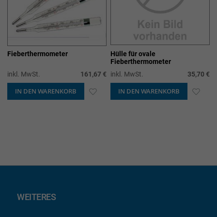
Fieberthermometer
Hülle für ovale
Fieberthermometer
inkl. MwSt.
161,67 €
inkl. MwSt.
35,70 €
IN DEN WARENKORB
ZUR
IN DEN WARENKORB
ZUR
WUNSCHLISTE
WUN
HINZUFÜGEN
HIN
WEITERES