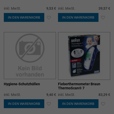
inkl. MwSt.
9,53 €
inkl. MwSt.
39,57 €
IN DEN WARENKORB
ZUR
IN DEN WARENKORB
ZUR
WUNSCHLISTE
WUN
HINZUFÜGEN
HIN
Hygiene-Schutzhüllen
Fieberthermometer Braun
ThermoScan® 7
inkl. MwSt.
9,40 €
inkl. MwSt.
83,29 €
IN DEN WARENKORB
ZUR
IN DEN WARENKORB
ZUR
WUNSCHLISTE
WUN