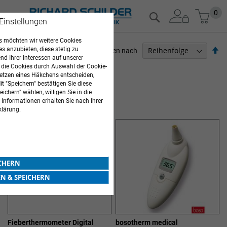
Zum
Mein
0
Suche
 Einstellungen
Inhalt
springen
 möchten wir weitere Cookies
Ab
es anzubieten, diese stetig zu
Sortieren nach
d Ihrer Interessen auf unserer
so
PFLEGEBEDARF
 die Cookies durch Auswahl der Cookie-
etzen eines Häkchens entscheiden,
t "Speichern" bestätigen Sie diese
8
Elemente
ichern" wählen, willigen Sie in die
FIEBERTHERMOMETER
 Informationen erhalten Sie nach Ihrer
klärung.
ICHERN
EN & SPEICHERN
Fieberthermometer Digital
bosotherm medical