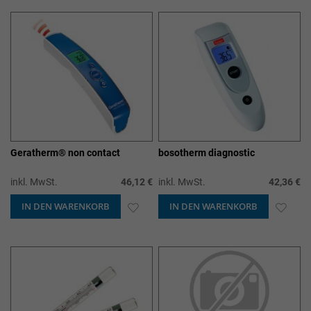
HINZUFÜGEN
HIN
Geratherm® non contact
bosotherm diagnostic
inkl. MwSt.
46,12 €
inkl. MwSt.
42,36 €
IN DEN WARENKORB
ZUR
IN DEN WARENKORB
ZUR
WUNSCHLISTE
WUN
HINZUFÜGEN
HIN