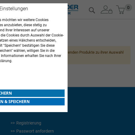
Zum
Mein
0
 Einstellungen
Suche
Inhalt
springen
 möchten wir weitere Cookies
es anzubieten, diese stetig zu
d Ihrer Interessen auf unserer
 die Cookies durch Auswahl der Cookie-
ARZTBEDARF
etzen eines Häkchens entscheiden,
t "Speichern" bestätigen Sie diese
ichern" wählen, willigen Sie in die
Leider können wir keine passenden Produkte zu ihrer Auswahl
 Informationen erhalten Sie nach Ihrer
finden.
klärung.
ICHERN
EN & SPEICHERN
WEITERES
Registrierung
Passwort anfordern