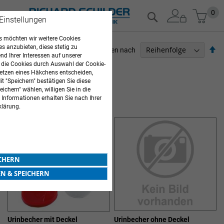
Zum
Mein
0
Suche
 Einstellungen
Inhalt
springen
 möchten wir weitere Cookies
es anzubieten, diese stetig zu
Ab
Sortieren nach
d Ihrer Interessen auf unserer
so
 die Cookies durch Auswahl der Cookie-
PFLEGEBEDARF
etzen eines Häkchens entscheiden,
t "Speichern" bestätigen Sie diese
5
Elemente
ichern" wählen, willigen Sie in die
LABORHILFEN
 Informationen erhalten Sie nach Ihrer
klärung.
ICHERN
EN & SPEICHERN
Urinbecher mit Deckel
Urinbecher ohne Deckel