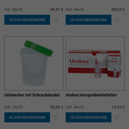
inkl. MwSt.
43,41 €
inkl. MwSt.
59,63 €
IN DEN WARENKORB
ZUR
IN DEN WARENKORB
ZUR
WUNSCHLISTE
WUN
HINZUFÜGEN
HIN
Urinbecher mit Schraubdeckel
Urobox Harnprobenbehälter
inkl. MwSt.
56,82 €
inkl. MwSt.
14,16 €
IN DEN WARENKORB
ZUR
IN DEN WARENKORB
ZUR
WUNSCHLISTE
WUN