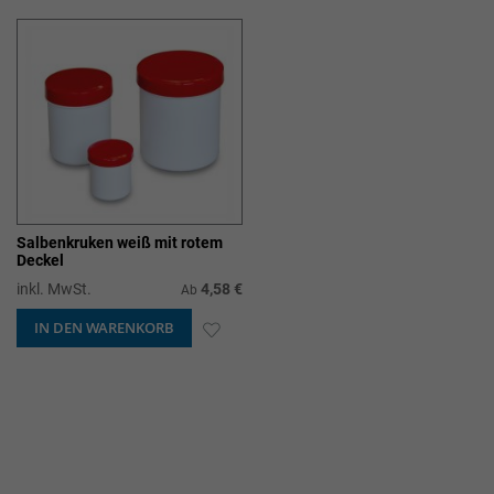
HINZUFÜGEN
HIN
Salbenkruken weiß mit rotem
Deckel
inkl. MwSt.
4,58 €
Ab
IN DEN WARENKORB
ZUR
WUNSCHLISTE
HINZUFÜGEN