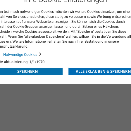
n technisch notwendigen Cookies möchten wir weitere Cookies einsetzen, um eine
zahl von Services anzubieten, diese stetig zu verbessern sowie Werbung entspreche
r Interessen auf unserer Webseite anzuzeigen. Sie können sich die Cookies durch
ahl der Cookie-Gruppen anzeigen lassen und durch Setzen eines Häkchens
cheiden, welche Cookies ausgespielt werden. Mit "Speichern" bestätigen Sie diese
ahl. Wenn Sie "alle erlauben & speichern" wählen, willigen Sie in die Verwendung all
itze
BD Discardit™ II Einmalspritzen
Injekt® E
ies ein. Weitere Informationen erhalten Sie nach Ihrer Bestätigung in unserer
nschutzerklärung.
3,07 €
inkl. MwSt.
5,06 €
inkl. MwS
Ab
Ab
Notwendige Cookies
te Aktualisierung: 1/1/1970
ORB
ZUR
IN DEN WARENKORB
ZUR
IN DE
SPEICHERN
ALLE ERLAUBEN & SPEICHERN
WUNSCHLISTE
WUNSCHLISTE
HINZUFÜGEN
HINZUFÜGEN