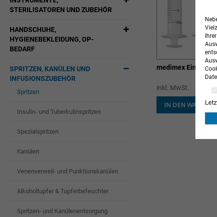
INSTRUMENTE,
STERILISATOREN UND ZUBEHÖR
Nebe
Viel
HANDSCHUHE,
Ihre
HYGIENEBEKLEIDUNG, OP-
Ausw
BEDARF
ents
Ausw
medimex Einmalspr
SPRITZEN, KANÜLEN UND
Cook
Date
INFUSIONSZUBEHÖR
inkl. MwSt.
Spritzen
Letz
IN DEN WARENK
Insulin- und Tuberkulinspritzen
Spezialspritzen
Kanülen
Venenverweil- und Punktionskanülen
Alkoholtupfer & Tupferbefeuchter
Spritzen- und Kanülenentsorgung