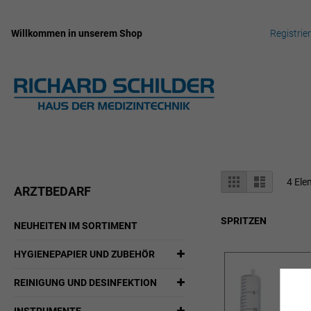
Willkommen in unserem Shop
Registrie
Zum
Inhalt
springen
Anzeigen
Liste
Liste
4
Ele
ARZTBEDARF
als
SPRITZEN
NEUHEITEN IM SORTIMENT
HYGIENEPAPIER UND ZUBEHÖR
REINIGUNG UND DESINFEKTION