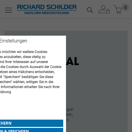
Zum
Mein
0
Suche
Inhalt
springen
 Einstellungen
ANGEBOT
 möchten wir weitere Cookies
es anzubieten, diese stetig zu
DESCO VITAL
d Ihrer Interessen auf unserer
 die Cookies durch Auswahl der Cookie-
etzen eines Häkchens entscheiden,
t "Speichern" bestätigen Sie diese
ichern" wählen, willigen Sie in die
JETZT KAUFEN
 Informationen erhalten Sie nach Ihrer
klärung.
Vitalisierendes Hydro Gel zum
Einreiben der Haut , Mit hochwertigen
ätherischen Ölen aus Fichtennadeln,
Eukalyptus, Wacholderbeeren und
ICHERN
Thymia...
EN & SPEICHERN