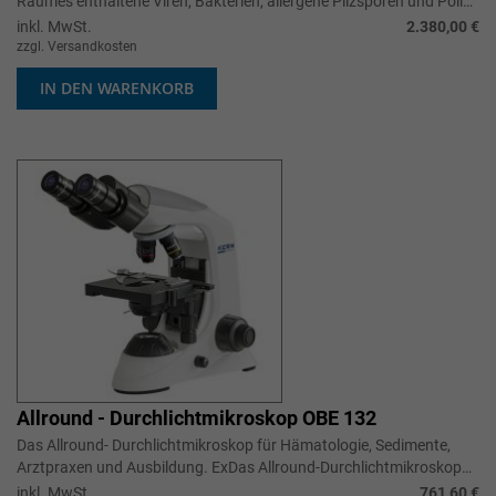
Raumes enthaltene Viren, Bakterien, allergene Pilzsporen und Pollen
um bis zu...
inkl. MwSt.
2.380,00 €
zzgl. Versandkosten
IN DEN WARENKORB
Allround - Durchlichtmikroskop OBE 132
Das Allround- Durchlichtmikroskop für Hämatologie, Sedimente,
Arztpraxen und Ausbildung. ExDas Allround-Durchlichtmikroskop
für Hämatologie, S...
inkl. MwSt.
761,60 €