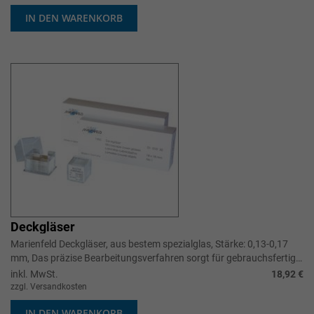
IN DEN WARENKORB
Deckgläser
Marienfeld Deckgläser, aus bestem spezialglas, Stärke: 0,13-0,17
mm, Das präzise Bearbeitungsverfahren sorgt für gebrauchsfertige
Deckgläser mit guter Kantenqualität.
inkl. MwSt.
18,92 €
zzgl. Versandkosten
IN DEN WARENKORB