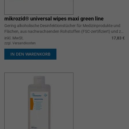
mikrozid® universal wipes maxi green line
Gering alkoholische Desinfektionstücher für Medizinprodukte und
Flächen, aus nachwachsenden Rohstoffen (FSC-zertifiziert) und zu
100% plastikf...
inkl. MwSt.
17,83 €
zzgl. Versandkosten
IN DEN WARENKORB