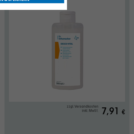
zzgl. Versandkosten
7,91
inkl. MwSt.
€