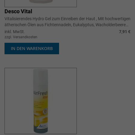
Desco Vital
Vitalisierendes Hydro Gel zum Einreiben der Haut , Mit hochwertigen
ätherischen Ölen aus Fichtennadeln, Eukalyptus, Wacholderbeeren
und Thymia...
inkl. MwSt.
7,91 €
zzgl. Versandkosten
IN DEN WARENKORB