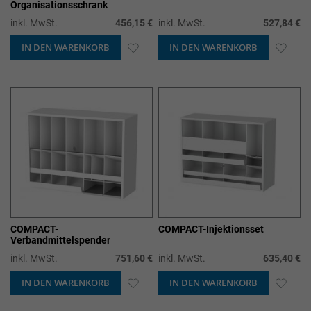
Organisationsschrank
inkl. MwSt.
456,15 €
inkl. MwSt.
527,84 €
IN DEN WARENKORB
ZUR
IN DEN WARENKORB
ZUR
WUNSCHLISTE
WUN
HINZUFÜGEN
HIN
COMPACT-
COMPACT-Injektionsset
Verbandmittelspender
inkl. MwSt.
751,60 €
inkl. MwSt.
635,40 €
IN DEN WARENKORB
ZUR
IN DEN WARENKORB
ZUR
WUNSCHLISTE
WUN