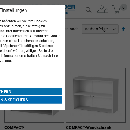
Zum
Mein
0
Suche
 Einstellungen
Inhalt
springen
 möchten wir weitere Cookies
es anzubieten, diese stetig zu
Ab
Sortieren nach
d Ihrer Interessen auf unserer
so
 die Cookies durch Auswahl der Cookie-
ARZTBEDARF
etzen eines Häkchens entscheiden,
t "Speichern" bestätigen Sie diese
4
Elemente
ichern" wählen, willigen Sie in die
 Informationen erhalten Sie nach Ihrer
SPENDERSYSTEM COMPACT
klärung.
ICHERN
EN & SPEICHERN
COMPACT-
COMPACT-Wandschrank