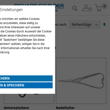
Zum
Mein
0
Suche
 Einstellungen
Inhalt
springen
 möchten wir weitere Cookies
es anzubieten, diese stetig zu
Ab
Sortieren nach
d Ihrer Interessen auf unserer
so
 die Cookies durch Auswahl der Cookie-
ARZTBEDARF
etzen eines Häkchens entscheiden,
t "Speichern" bestätigen Sie diese
6
Elemente
ichern" wählen, willigen Sie in die
SONSTIGES INSTRUMENTARIUM
 Informationen erhalten Sie nach Ihrer
klärung.
ICHERN
EN & SPEICHERN
Universalschere
Nadelhalter