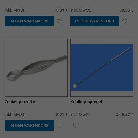
inkl. MwSt.
3,99 €
inkl. MwSt.
30,35 €
IN DEN WARENKORB
ZUR
IN DEN WARENKORB
ZUR
WUNSCHLISTE
WUN
HINZUFÜGEN
HIN
Zeckenpinzette
Kehlkopfspiegel
inkl. MwSt.
8,21 €
inkl. MwSt.
5,47 €
Ab
IN DEN WARENKORB
ZUR
ZUR
WUNSCHLISTE
WUNSCHLISTE