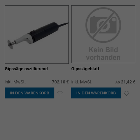
HINZUFÜGEN
HINZUFÜGEN
Gipssäge oszillierend
Gipssägeblatt
inkl. MwSt.
702,10 €
inkl. MwSt.
21,42 €
Ab
IN DEN WARENKORB
ZUR
IN DEN WARENKORB
ZUR
WUNSCHLISTE
WUN
HINZUFÜGEN
HIN