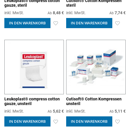
Leukoplast® compress cotton
Cutisoft® Cotton Kompressen
gauze, steril
steril
inkl. MwSt.
8,48 €
inkl. MwSt.
7,74 €
Ab
Ab
IN DEN WARENKORB
ZUR
IN DEN WARENKORB
ZUR
WUNSCHLISTE
WUN
HINZUFÜGEN
HIN
Leukoplast® compress cotton
Cutisoft® Cotton Kompressen
gauze, unsteril
unsteril
inkl. MwSt.
5,62 €
inkl. MwSt.
5,11 €
Ab
Ab
IN DEN WARENKORB
ZUR
IN DEN WARENKORB
ZUR