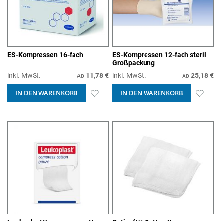
ES-Kompressen 16-fach
ES-Kompressen 12-fach steril
Großpackung
inkl. MwSt.
11,78 €
inkl. MwSt.
25,18 €
Ab
Ab
IN DEN WARENKORB
ZUR
IN DEN WARENKORB
ZUR
WUNSCHLISTE
WUN
HINZUFÜGEN
HIN