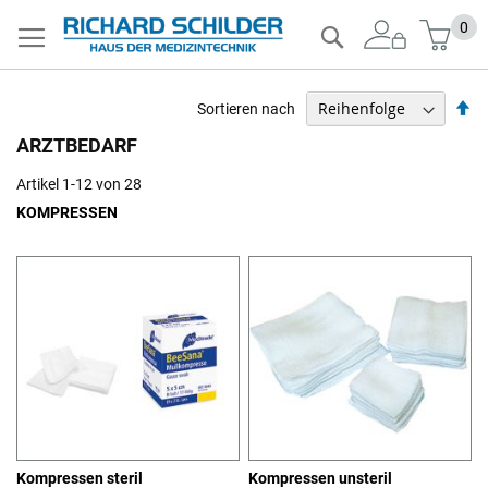
Zum
Mein
0
Suche
Inhalt
springen
Ab
Sortieren nach
so
ARZTBEDARF
Artikel
1
-
12
von
28
KOMPRESSEN
Kompressen steril
Kompressen unsteril