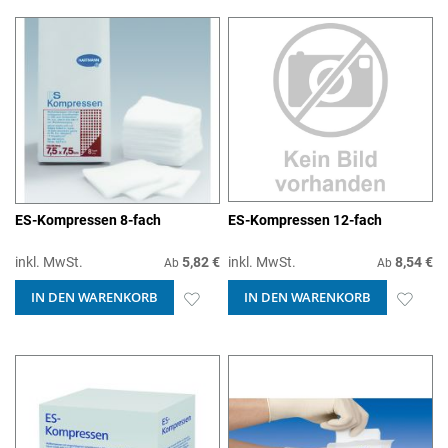
HINZUFÜGEN
HIN
ES-Kompressen 8-fach
ES-Kompressen 12-fach
inkl. MwSt.
5,82 €
inkl. MwSt.
8,54 €
Ab
Ab
IN DEN WARENKORB
ZUR
IN DEN WARENKORB
ZUR
WUNSCHLISTE
WUN
HINZUFÜGEN
HIN