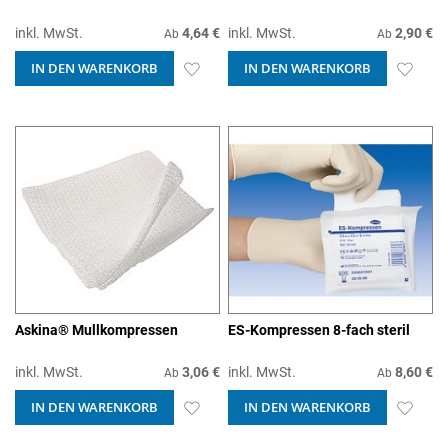
inkl. MwSt.
4,64 €
inkl. MwSt.
2,90 €
Ab
Ab
IN DEN WARENKORB
ZUR
IN DEN WARENKORB
ZUR
WUNSCHLISTE
WUN
HINZUFÜGEN
HIN
Askina® Mullkompressen
ES-Kompressen 8-fach steril
inkl. MwSt.
3,06 €
inkl. MwSt.
8,60 €
Ab
Ab
IN DEN WARENKORB
ZUR
IN DEN WARENKORB
ZUR
WUNSCHLISTE
WUN