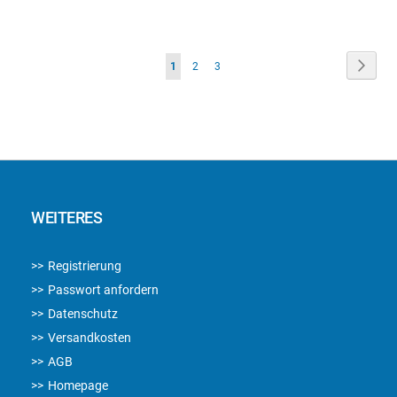
WUNSCHLISTE
WUN
HINZUFÜGEN
HIN
Seite
Seite
Weite
Sie
Seite
Seite
1
2
3
lesen
gerade
die
Seite
WEITERES
Registrierung
Passwort anfordern
Datenschutz
Versandkosten
AGB
Homepage